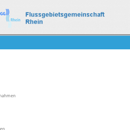
aßnahmen
pen