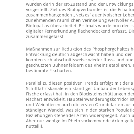
wurden darin der Ist-Zustand und der Entwicklungs
vorgestellt. Ziel des Biotopverbundes ist die Erhalt
zusammenhängenden „Netzes“ auentypischer Lebens
zunehmenden räumlichen Verinselung wertvoller A
Biotopatlas überarbeitet. Erstmals wurde nun der I
digitaler Fernerkundung flächendeckend erfasst. D
zusammengefasst.
Maßnahmen zur Reduktion des Phosphorgehaltes habe
Entwicklung deutlich abgeschwächt haben und der Rh
konnten sich abschnittsweise wieder fluss- und au
geschützten Buhnenfeldern des Rheins etablieren. 
bestimmte Fischarten.
Parallel zu diesen positiven Trends erfolgt mit de
Schifffahrtskanäle ein ständiger Umbau der Lebensg
Fische erfasst hat. In den Blocksteinschüttungen 
Fischart entwickelt. Haupteinwanderungskorridor i
und Weichtieren auch die ersten Grundelarten aus 
ständigen Wandel, was sich in den starken Popula
Beziehungen stehender Arten widerspiegelt. Auch 
Aber nur wenige im Rhein vorkommende Arten gelten 
nuttallii.