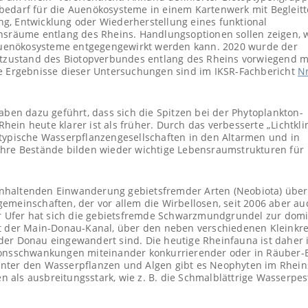
bedarf für die Auenökosysteme in einem Kartenwerk mit Begleitt
ung, Entwicklung oder Wiederherstellung eines funktional
räume entlang des Rheins. Handlungsoptionen sollen zeigen, w
uenökosysteme entgegengewirkt werden kann. 2020 wurde der
stzustand des Biotopverbundes entlang des Rheins vorwiegend mi
ie Ergebnisse dieser Untersuchungen sind im IKSR-Fachbericht
Nr
n dazu geführt, dass sich die Spitzen bei der Phytoplankton-
ein heute klarer ist als früher. Durch das verbesserte „Lichtkl
etypische Wasserpflanzengesellschaften in den Altarmen und in
Ihre Bestände bilden wieder wichtige Lebensraumstrukturen für
r anhaltenden Einwanderung gebietsfremder Arten (Neobiota) über
emeinschaften, der vor allem die Wirbellosen, seit 2006 aber au
der Ufer hat sich die gebietsfremde Schwarzmundgrundel zur dom
st der Main-Donau-Kanal, über den neben verschiedenen Kleinkr
der Donau eingewandert sind. Die heutige Rheinfauna ist daher
tionsschwankungen miteinander konkurrierender oder in Räuber-
unter den Wasserpflanzen und Algen gibt es Neophyten im Rhein
als ausbreitungsstark, wie z. B. die Schmalblättrige Wasserpes