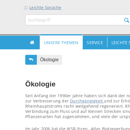
Leichte Sprache
ZUR
ZUM
ZUM
HAUPTNAVIGATION
INHALT
FUSSBEREICH
UNSERE THEMEN
SERVICE
LEICHTE
Ökologie
Ökologie
Seit Anfang der 1990er Jahre haben sich dank der
zur Verbesserung der
Durchgängigkeit
und zur Erhö
Rheinhauptstroms recht weitgehend regeneriert. 
Verbindung zum Fluss und auf kleinen Strecken sind
Pflanzenarten hat zugenommen, und viele der urspr
Im Jahr 2006 hat die IKSR ihren „Atlas Biotopverbu