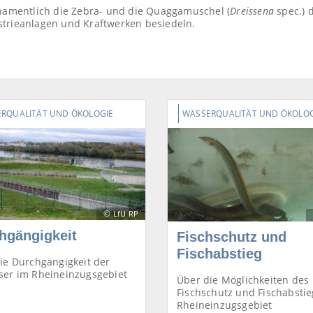
 namentlich die Zebra- und die Quaggamuschel (
Dreissena
spec.) 
strieanlagen und Kraftwerken besiedeln.
RQUALITÄT UND ÖKOLOGIE
WASSERQUALITÄT UND ÖKOLOG
©
LfU RP
hgängigkeit
Fischschutz und
Fischabstieg
ie Durchgängigkeit der
er im Rheineinzugsgebiet
Über die Möglichkeiten des
Fischschutz und Fischabstie
Rheineinzugsgebiet