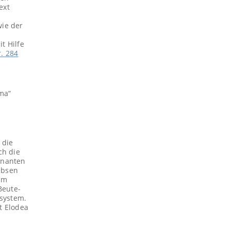
ext
ie der
t Hilfe
. 284
ima“
 die
ch die
inanten
ebsen
 im
Beute-
system.
t Elodea