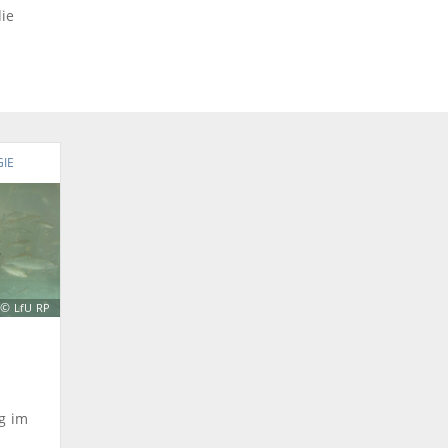
die
IE
©
LfU RP
g im