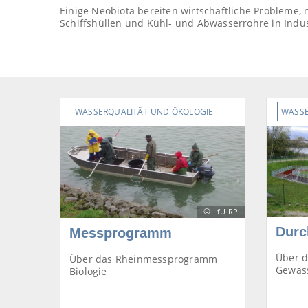
Einige Neobiota bereiten wirtschaftliche Probleme,
Schiffshüllen und Kühl- und Abwasserrohre in Indu
WASSERQUALITÄT UND ÖKOLOGIE
WASSE
©
LfU RP
Durc
Messprogramm
Über d
Über das Rheinmessprogramm
Gewäss
Biologie