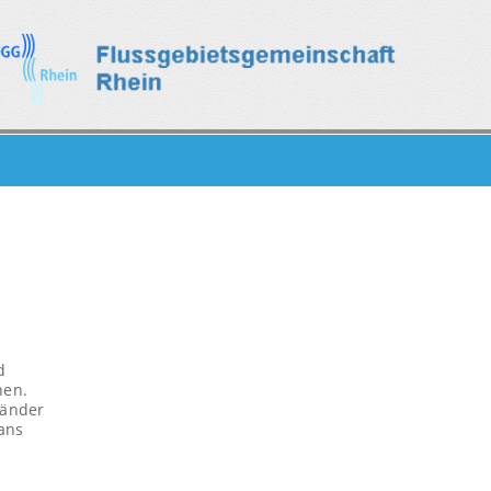
d
nen.
Länder
ans