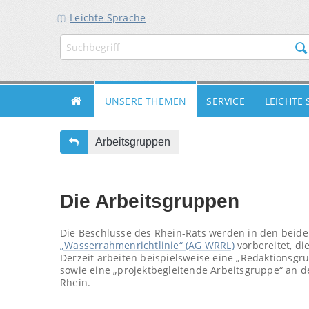
Leichte Sprache
ZUR
ZUM
ZUM
HAUPTNAVIGATION
INHALT
FUSSBEREICH
UNSERE THEMEN
SERVICE
LEICHTE
Arbeitsgruppen
Die Arbeitsgruppen
Die Beschlüsse des Rhein-Rats werden in den beid
„Wasserrahmenrichtlinie“ (AG WRRL)
vorbereitet, d
Derzeit arbeiten beispielsweise eine „Redaktionsg
sowie eine „projektbegleitende Arbeitsgruppe“ an
Rhein.