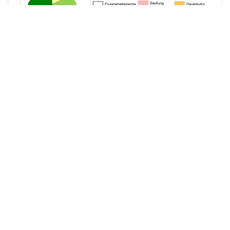
Landnutzung des Bearbeitungsgebiets "Hochrhein"
Aktualisierung der Karte im April 2021 - © FGG Rhein
Nach oben
METANAVIGATION
Anmelden
Was ist neu?