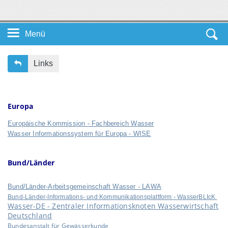
Menü
Startseite DE
Links
Unsere Themen
Europa
Service
Europäische Kommission - Fachbereich Wasser
Wasser Informationssystem für Europa - WISE
Leichte Sprache
Bund/Länder
Bund/Länder-Arbeitsgemeinschaft Wasser - LAWA
Bund-Länder-Informations- und Kommunikationsplattform - WasserBLIcK
Wasser-DE - Zentraler Informationsknoten Wasserwirtschaft
Deutschland
Bundesanstalt für Gewässerkunde