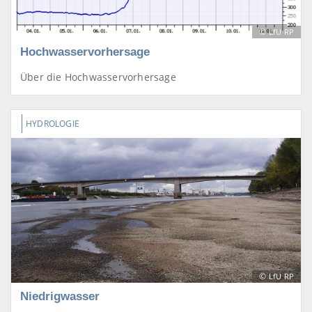
©
LfU RP
Hochwasservorhersage
Über die Hochwasservorhersage
HYDROLOGIE
©
LfU RP
Niedrigwasser