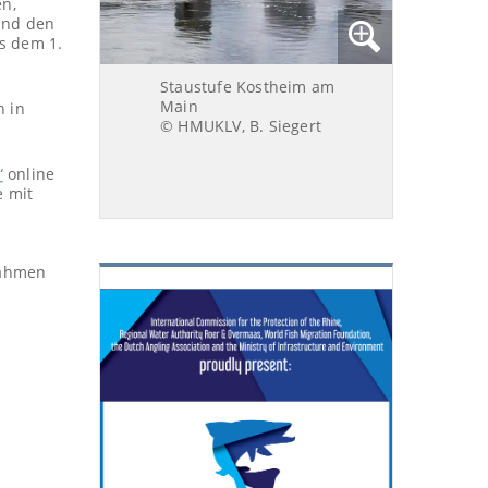
n,
und den
s dem 1.
Staustufe Kostheim am
Main
n in
© HMUKLV, B. Siegert
“
online
e mit
nahmen