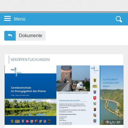
Menü
Startseite DE
Dokumente
Unsere Themen
VERÖFFENTLICHUNGEN
Service
Leichte Sprache
©
LfU RP