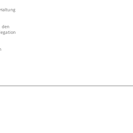
 Haltung
u den
legation
h