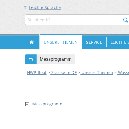
Leichte Sprache
ZUR
ZUM
ZUM
HAUPTNAVIGATION
INHALT
FUSSBEREICH
UNSERE THEMEN
SERVICE
LEICHTE
Messprogramm
HWP-Root
>
Startseite DE
>
Unsere Themen
>
Wasse
Messprogramm