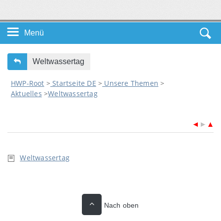
Menü
Startseite DE
Weltwassertag
HWP-Root
>
Startseite DE
>
Unsere Themen
>
Unsere Themen
Aktuelles
>
Weltwassertag
Service
Leichte Sprache
Weltwassertag
Nach oben