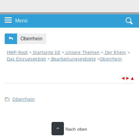
Menü
Startseite DE
Oberrhein
HWP-Root
>
Startseite DE
>
Unsere Themen
>
Der Rhein
>
Unsere Themen
Das Einzugsgebiet
>
Bearbeitungsgebiete
>
Oberrhein
Service
Leichte Sprache
Oberrhein
Nach oben