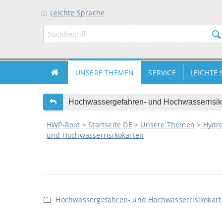
Leichte Sprache
ZUR
ZUM
ZUM
HAUPTNAVIGATION
INHALT
FUSSBEREICH
UNSERE THEMEN
SERVICE
LEICHTE
Hochwassergefahren- und Hochwasserrisik
HWP-Root
>
Startseite DE
>
Unsere Themen
>
Hydro
und Hochwasserrisikokarten
Hochwassergefahren- und Hochwasserrisikokart.